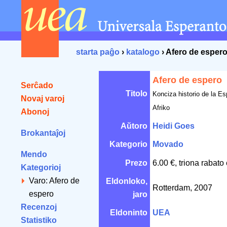
starta paĝo
›
katalogo
› Afero de esper
Afero de espero
Serĉado
Titolo
Konciza historio de la E
Novaj varoj
Afriko
Abonoj
Aŭtoro
Heidi Goes
Brokantaĵoj
Kategorio
Movado
Mendo
Prezo
6.00 €, triona rabato
Kategorioj
Varo: Afero de
Eldonloko,
Rotterdam, 2007
espero
jaro
Recenzoj
Eldoninto
UEA
Statistiko