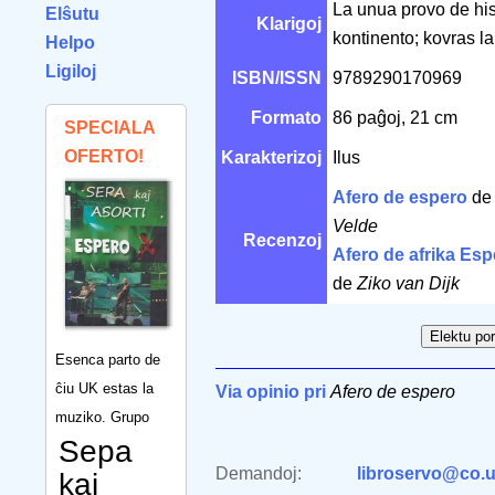
La unua provo de his
Elŝutu
Klarigoj
kontinento; kovras l
Helpo
Ligiloj
ISBN/ISSN
9789290170969
Formato
86 paĝoj, 21 cm
SPECIALA
OFERTO!
Karakterizoj
Ilus
Afero de espero
d
Velde
Recenzoj
Afero de afrika Es
de
Ziko van Dijk
Esenca parto de
ĉiu UK estas la
Via opinio pri
Afero de espero
muziko. Grupo
Sepa
Demandoj:
libroservo@co.u
kaj