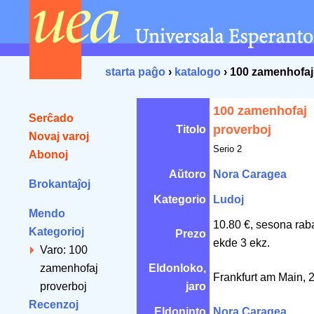
starta paĝo
›
katalogo
› 100 zamenhofaj
100 zamenhofaj
Serĉado
proverboj
Titolo
Novaj varoj
Serio 2
Abonoj
Aŭtoro
Nora Caragea
Brokantaĵoj
Kategorio
Ludoj
Mendo
10.80 €, sesona rab
Kategorioj
Prezo
ekde 3 ekz.
Varo: 100
zamenhofaj
Eldonloko,
Frankfurt am Main,
proverboj
jaro
Recenzoj
Eldoninto
Nora Caragea