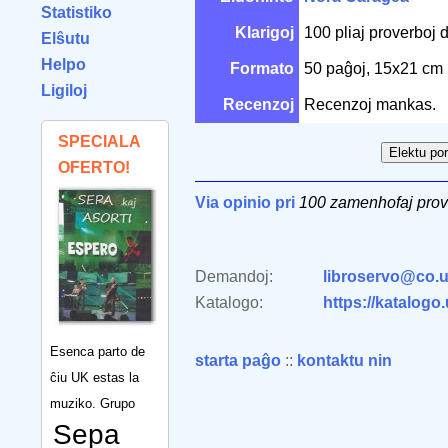
Statistiko
Klarigoj
100 pliaj proverboj 
Elŝutu
Helpo
Formato
50 paĝoj, 15x21 cm
Ligiloj
Recenzoj
Recenzoj mankas.
SPECIALA
OFERTO!
Via opinio pri
100 zamenhofaj prov
Demandoj:
libroservo@co.u
Katalogo:
https://katalogo
Esenca parto de
starta paĝo
::
kontaktu nin
ĉiu UK estas la
muziko. Grupo
Sepa