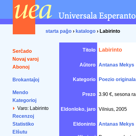
starta paĝo
›
katalogo
› Labirinto
Labirinto
Titolo
Serĉado
Novaj varoj
Aŭtoro
Antanas Mekys
Abonoj
Kategorio
Poezio originala
Brokantaĵoj
Mendo
Prezo
3.90 €, sesona ra
Kategorioj
Varo: Labirinto
Eldonloko, jaro
Vilnius, 2005
Recenzoj
Statistiko
Eldoninto
Antanas Mekys
Elŝutu