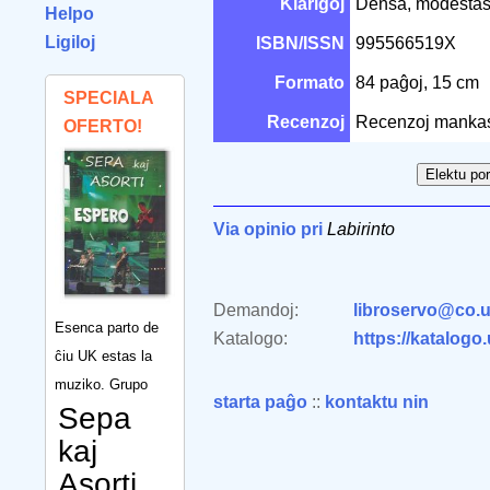
Klarigoj
Densa, modestas
Helpo
Ligiloj
ISBN/ISSN
995566519X
Formato
84 paĝoj, 15 cm
SPECIALA
Recenzoj
Recenzoj manka
OFERTO!
Via opinio pri
Labirinto
Demandoj:
libroservo@co.u
Esenca parto de
Katalogo:
https://katalogo
ĉiu UK estas la
muziko. Grupo
starta paĝo
::
kontaktu nin
Sepa
kaj
Asorti