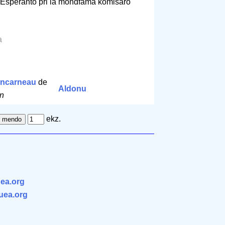
 Esperanto pri la mondfama komisaro
a
oncarneau
de
Aldonu
in
ekz.
ea.org
.uea.org