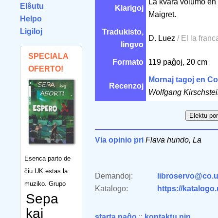
La kvara volumo en
Elŝutu
Klarigoj
Maigret.
Helpo
Ligiloj
Tradukisto,
D. Luez
/ El la franc
lingvo
SPECIALA
Formato
119 paĝoj, 20 cm
OFERTO!
Mornaj tagoj en C
Recenzoj
Wolfgang Kirschste
Via opinio pri
Flava hundo, La
Esenca parto de
ĉiu UK estas la
Demandoj:
libroservo@co.u
muziko. Grupo
Katalogo:
https://katalogo
Sepa
kaj
starta paĝo
::
kontaktu nin