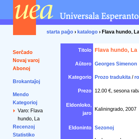
starta paĝo
›
katalogo
› Flava hundo, L
Flava hundo, La
Titolo
Serĉado
Novaj varoj
Aŭtoro
Georges Simenon
Abonoj
Kategorio
Prozo tradukita
/
r
Brokantaĵoj
Prezo
12.00 €, sesona rab
Mendo
Kategorioj
Eldonloko,
Kaliningrado, 2007
Varo: Flava
jaro
hundo, La
Recenzoj
Eldoninto
Sezonoj
Statistiko