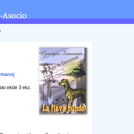
a
omanoj
ato ekde 3 ekz.