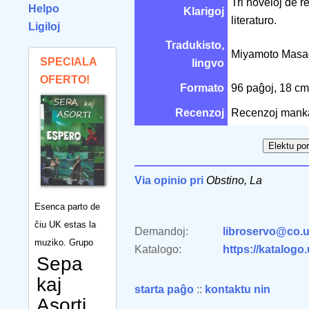
Tri noveloj de 
Helpo
Klarigoj
literaturo.
Ligiloj
Tradukisto,
Miyamoto Mas
SPECIALA
lingvo
OFERTO!
Formato
96 paĝoj, 18 c
Recenzoj
Recenzoj mank
Via opinio pri
Obstino, La
Esenca parto de
ĉiu UK estas la
Demandoj:
libroservo@co.u
muziko. Grupo
Katalogo:
https://katalogo
Sepa
kaj
starta paĝo
::
kontaktu nin
Asorti