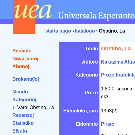
starta paĝo
›
katalogo
› Obstino, La
Obstino, La
Titolo
Serĉado
Novaj varoj
Aŭtoro
Nakazima Atus
Abonoj
Kategorio
Prozo tradukit
Brokantaĵoj
1.80 €, sesona 
Mendo
Prezo
ekz.
Kategorioj
Varo: Obstino, La
Eldonloko, jaro
1963(?)
Recenzoj
Statistiko
Eldoninto
Pirato
Elŝutu