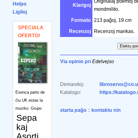
Originalaj poemoj de
Helpo
Klarigoj
mondmilito.
Ligiloj
Formato
213 paĝoj, 19 cm
SPECIALA
Recenzoj
Recenzoj mankas.
OFERTO!
Via opinio pri
Edelvejso
Demandoj:
libroservo@co.u
Katalogo:
https://katalogo
Esenca parto de
ĉiu UK estas la
muziko. Grupo
starta paĝo
::
kontaktu nin
Sepa
kaj
Asorti