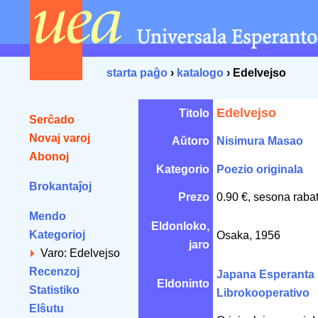
starta paĝo
›
katalogo
› Edelvejso
Edelvejso
Titolo
Serĉado
Novaj varoj
Aŭtoro
Nisimura Masao
Abonoj
Kategorio
Poezio originala
Brokantaĵoj
Prezo
0.90 €, sesona raba
Mendo
Eldonloko,
Kategorioj
Osaka, 1956
jaro
Varo: Edelvejso
Recenzoj
Japana Esperanta
Eldoninto
Statistiko
Librokooperativo
Elŝutu