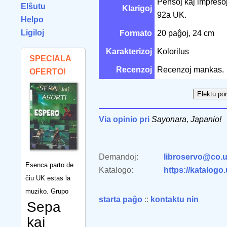
Pensoj kaj impreso
Elŝutu
Klarigoj
92a UK.
Helpo
Ligiloj
Formato
20 paĝoj, 24 cm
Karakterizoj
Kolorilus
SPECIALA
Recenzoj
Recenzoj mankas.
OFERTO!
Via opinio pri
Sayonara, Japanio!
Demandoj:
libroservo@co.u
Esenca parto de
Katalogo:
https://katalogo
ĉiu UK estas la
muziko. Grupo
starta paĝo
::
kontaktu nin
Sepa
kaj