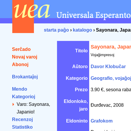
starta paĝo
›
katalogo
› Sayonara, Japa
Sayonara, Japan
Serĉado
Titolo
Vojaĝimpresoj
Novaj varoj
Abonoj
Aŭtoro
Davor Klobučar
Brokantaĵoj
Kategorio
Geografio, vojaĝo
Mendo
Prezo
3.90 €, sesona raba
Kategorioj
Eldonloko,
Varo: Sayonara,
Đurđevac, 2008
jaro
Japanio!
Recenzoj
Eldoninto
Grafokom
Statistiko