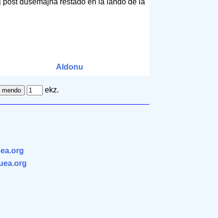
j post dusemajna restado en la lando de la
Aldonu
ekz.
ea.org
.uea.org