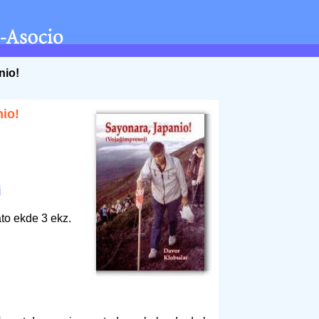
nio!
io!
j
to ekde 3 ekz.