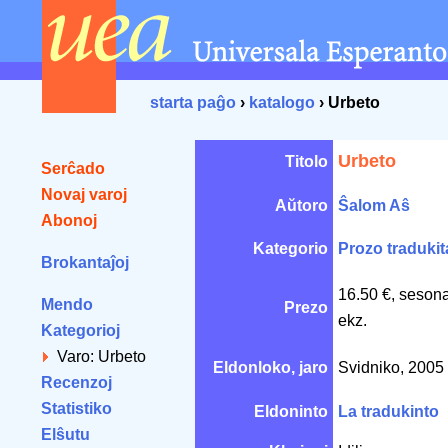
starta paĝo
›
katalogo
› Urbeto
Urbeto
Titolo
Serĉado
Novaj varoj
Aŭtoro
Ŝalom Aŝ
Abonoj
Kategorio
Prozo tradukit
Brokantaĵoj
16.50 €, seson
Mendo
Prezo
ekz.
Kategorioj
Varo: Urbeto
Eldonloko, jaro
Svidniko, 2005
Recenzoj
Statistiko
Eldoninto
La tradukinto
Elŝutu