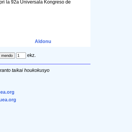
pri la 92a Universala Kongreso de
Aldonu
ekz.
ranto taikai houkokusyo
ea.org
.uea.org