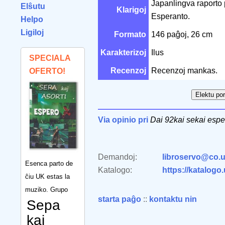
Japanlingva raporto 
Elŝutu
Klarigoj
Esperanto.
Helpo
Ligiloj
Formato
146 paĝoj, 26 cm
Karakterizoj
Ilus
SPECIALA
Recenzoj
Recenzoj mankas.
OFERTO!
Via opinio pri
Dai 92kai sekai espe
Demandoj:
libroservo@co.u
Esenca parto de
Katalogo:
https://katalogo
ĉiu UK estas la
muziko. Grupo
starta paĝo
::
kontaktu nin
Sepa
kaj