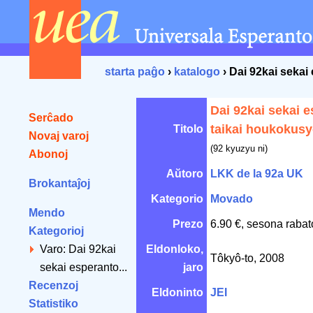
starta paĝo
›
katalogo
› Dai 92kai sekai
Dai 92kai sekai 
Serĉado
taikai houkokus
Titolo
Novaj varoj
(92 kyuzyu ni)
Abonoj
Aŭtoro
LKK de la 92a UK
Brokantaĵoj
Kategorio
Movado
Mendo
Prezo
6.90 €, sesona rabat
Kategorioj
Varo: Dai 92kai
Eldonloko,
Tôkyô-to, 2008
sekai esperanto...
jaro
Recenzoj
Eldoninto
JEI
Statistiko