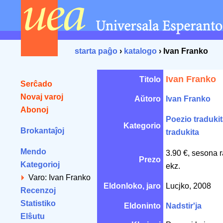
starta paĝo
›
katalogo
› Ivan Franko
Ivan Franko
Titolo
Serĉado
Novaj varoj
Aŭtoro
Ivan Franko
Abonoj
Poezio traduki
Kategorio
Brokantaĵoj
tradukita
Mendo
3.90 €, sesona 
Prezo
Kategorioj
ekz.
Varo: Ivan Franko
Eldonloko, jaro
Lucjko, 2008
Recenzoj
Statistiko
Eldoninto
Nadstir'ja
Elŝutu