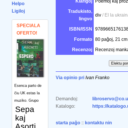
Klarigoj
Poemoj kaj prozaĵ
Helpo
Ligiloj
Tradukisto,
div
/ El la ukrai
lingvo
SPECIALA
ISBN/ISSN
978966517613
OFERTO!
Formato
80 paĝoj, 21 c
Recenzoj
Recenzoj mank
Via opinio pri
Ivan Franko
Esenca parto de
ĉiu UK estas la
Demandoj:
libroservo@co.u
muziko. Grupo
Katalogo:
https://katalogo
Sepa
kaj
starta paĝo
::
kontaktu nin
Asorti