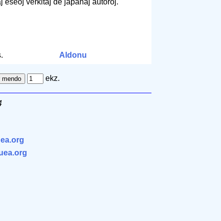
j eseoj verkitaj de japanaj aŭtoroj.
.
Aldonu
ekz.
4
ea.org
.uea.org