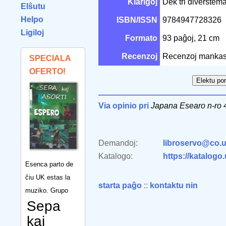
Klarigoj
Dek tri diverstema
Elŝutu
Helpo
ISBN/ISSN
9784947728326
Ligiloj
Formato
93 paĝoj, 21 cm
Recenzoj
Recenzoj mankas
SPECIALA
OFERTO!
Via opinio pri
Japana Esearo n-ro 
Demandoj:
libroservo@co.u
Katalogo:
https://katalogo
Esenca parto de
ĉiu UK estas la
starta paĝo
::
kontaktu nin
muziko. Grupo
Sepa
kaj