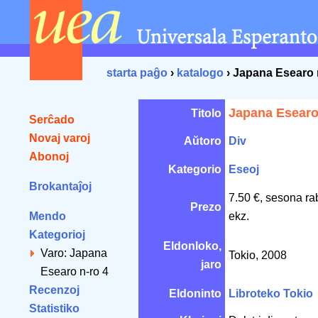
starta paĝo
›
katalogo
› Japana Esearo 
Japana Esearo
Titolo
Serĉado
Novaj varoj
Aŭtoro
Div
Abonoj
Kategorio
Eseoj
Brokantaĵoj
7.50 €, sesona ra
Prezo
Mendo
ekz.
Kategorioj
Eldonloko,
Varo: Japana
Tokio, 2008
jaro
Esearo n-ro 4
Recenzoj
Eldoninto
Libroteko Tokio
Statistiko