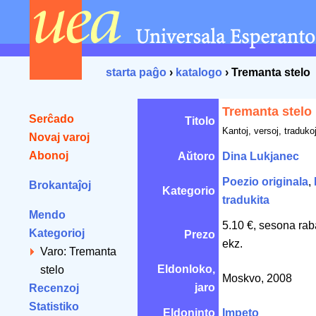
starta paĝo
›
katalogo
› Tremanta stelo
Tremanta stelo
Serĉado
Titolo
Kantoj, versoj, traduko
Novaj varoj
Abonoj
Aŭtoro
Dina Lukjanec
Poezio originala
,
Brokantaĵoj
Kategorio
tradukita
Mendo
5.10 €, sesona rab
Kategorioj
Prezo
ekz.
Varo: Tremanta
Eldonloko,
stelo
Moskvo, 2008
jaro
Recenzoj
Statistiko
Eldoninto
Impeto