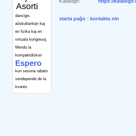
Katalogo:
https://katalogo
Asorti
dancigis
starta paĝo
::
kontaktu nin
aŭskultantojn kaj
en fizika kaj en
virtuala kongresoj.
Mendu la
kompaktdiskon
Espero
kun sesona rabato
sendepende de la
kvanto.