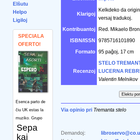
Elŝutu
Kelkdeko da origina
Helpo
Klarigoj
versaj tradukoj.
Ligiloj
Kontribuantoj
Red. Mikaelo Bron
SPECIALA
ISBN/ISSN
9785716101890
OFERTO!
Formato
95 paĝoj, 17 cm
STELO TREMANTA
Recenzoj
LUCERNA REBR
Valentin Melnikov
Esenca parto de
Via opinio pri
Tremanta stelo
ĉiu UK estas la
muziko. Grupo
Sepa
Demandoj:
libroservo@co.u
kaj