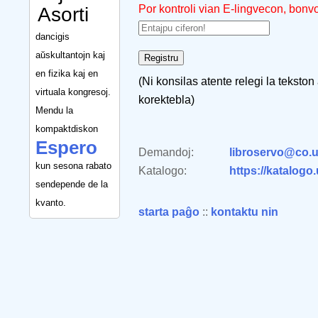
Por kontroli vian E-lingvecon, bonv
Asorti
dancigis
aŭskultantojn kaj
en fizika kaj en
(Ni konsilas atente relegi la tekston
virtuala kongresoj.
korektebla)
Mendu la
kompaktdiskon
Espero
Demandoj:
libroservo@co.u
kun sesona rabato
Katalogo:
https://katalogo
sendepende de la
kvanto.
starta paĝo
::
kontaktu nin