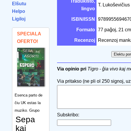
Tradukisto,
Elŝutu
T. Lukoševičius
lingvo
Helpo
Ligiloj
ISBN/ISSN
978995569467
Formato
77 paĝoj, 21 c
SPECIALA
Recenzoj
Recenzoj mank
OFERTO!
Via opinio pri
Tigro - ĝia vivo kaj m
Via pritakso (ne pli ol 250 signoj, uzu
Esenca parto de
ĉiu UK estas la
muziko. Grupo
Subskribo:
Sepa
kaj