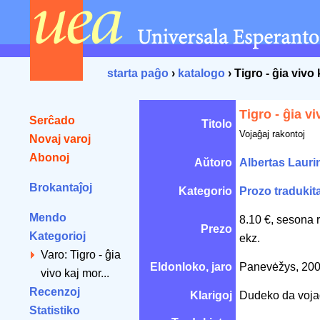
starta paĝo
›
katalogo
› Tigro - ĝia vivo
Tigro - ĝia v
Serĉado
Titolo
Vojaĝaj rakontoj
Novaj varoj
Abonoj
Aŭtoro
Albertas Lauri
Brokantaĵoj
Kategorio
Prozo tradukit
Mendo
8.10 €, sesona 
Prezo
Kategorioj
ekz.
Varo: Tigro - ĝia
Eldonloko, jaro
Panevėžys, 20
vivo kaj mor...
Recenzoj
Klarigoj
Dudeko da vojaĝ
Statistiko