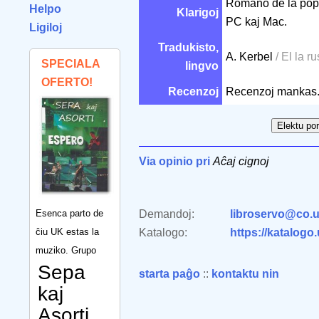
Romano de la popu
Helpo
Klarigoj
PC kaj Mac.
Ligiloj
Tradukisto,
A. Kerbel
/ El la r
SPECIALA
lingvo
OFERTO!
Recenzoj
Recenzoj mankas
Via opinio pri
Aĉaj cignoj
Esenca parto de
Demandoj:
libroservo@co.u
ĉiu UK estas la
Katalogo:
https://katalogo
muziko. Grupo
Sepa
starta paĝo
::
kontaktu nin
kaj
Asorti