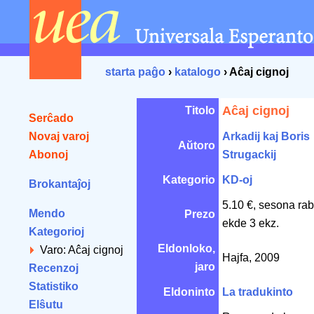
starta paĝo
›
katalogo
› Aĉaj cignoj
Aĉaj cignoj
Titolo
Serĉado
Novaj varoj
Arkadij kaj Boris
Aŭtoro
Abonoj
Strugackij
Kategorio
KD-oj
Brokantaĵoj
5.10 €, sesona ra
Mendo
Prezo
ekde 3 ekz.
Kategorioj
Eldonloko,
Varo: Aĉaj cignoj
Hajfa, 2009
jaro
Recenzoj
Statistiko
Eldoninto
La tradukinto
Elŝutu