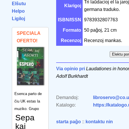
Tri laŭdacioj el la ja
Elŝutu
Klarigoj
germana traduko.
Helpo
Ligiloj
ISBN/ISSN
9783932807763
Formato
50 paĝoj, 21 cm
SPECIALA
Recenzoj
Recenzoj mankas.
OFERTO!
Via opinio pri
Laudationes in hono
Adolf Burkhardt
Esenca parto de
Demandoj:
libroservo@co.u
ĉiu UK estas la
Katalogo:
https://katalogo
muziko. Grupo
Sepa
starta paĝo
::
kontaktu nin
kaj