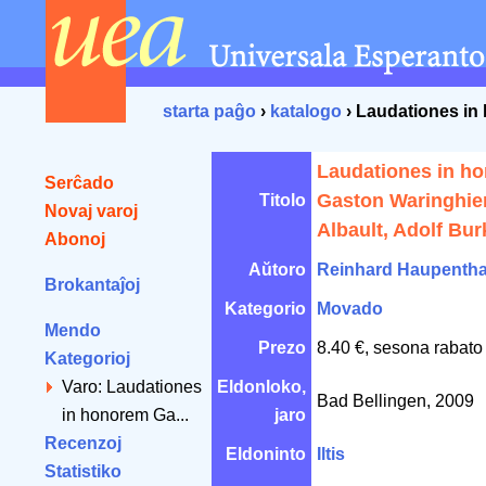
starta paĝo
›
katalogo
› Laudationes in
Laudationes in h
Serĉado
Gaston Waringhie
Titolo
Novaj varoj
Albault, Adolf Bur
Abonoj
Aŭtoro
Reinhard Haupentha
Brokantaĵoj
Kategorio
Movado
Mendo
Prezo
8.40 €, sesona rabato
Kategorioj
Varo: Laudationes
Eldonloko,
Bad Bellingen, 2009
in honorem Ga...
jaro
Recenzoj
Eldoninto
Iltis
Statistiko