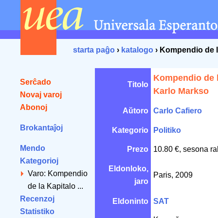
starta paĝo
›
katalogo
› Kompendio de l
Kompendio de l
Serĉado
Titolo
Karlo Markso
Novaj varoj
Abonoj
Aŭtoro
Carlo Cafiero
Brokantaĵoj
Kategorio
Politiko
Mendo
Prezo
10.80 €, sesona ra
Kategorioj
Eldonloko,
Varo: Kompendio
Paris, 2009
jaro
de la Kapitalo ...
Recenzoj
Eldoninto
SAT
Statistiko