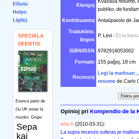
Kvazaŭa resumo, e
Elŝutu
Klarigoj
publiko, de fundam
Helpo
Ligiloj
Kontribuantoj
Antaŭparolo de J
Tradukisto,
P. Levi
/ El la franc
SPECIALA
lingvo
OFERTO!
ISBN/ISSN
9782918053002
Formato
155 paĝoj, 18 cm
Legi la marksan 
Recenzoj
resume
de
Carlo 
Esenca parto de
ĉiu UK estas la
Opinioj pri
Kompendio de la K
muziko. Grupo
wilu-h
(2010-03-31):
Sepa
La supra recenzo suferas je malbon
kaj