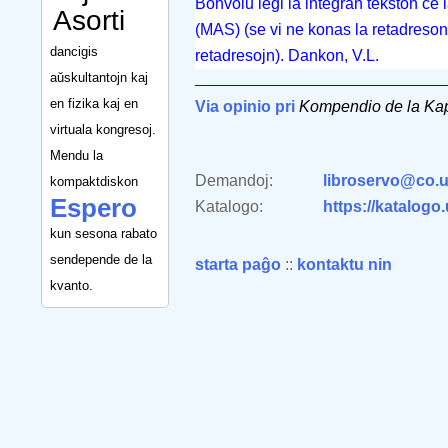
Bonvolu legi la integran tekston ĉe
Asorti
(MAS) (se vi ne konas la retadreson, b
dancigis
retadresojn). Dankon, V.L.
aŭskultantojn kaj
en fizika kaj en
Via opinio pri
Kompendio de la Kap
virtuala kongresoj.
Mendu la
Demandoj:
libroservo@co.u
kompaktdiskon
Espero
Katalogo:
https://katalogo
kun sesona rabato
sendepende de la
starta paĝo
::
kontaktu nin
kvanto.