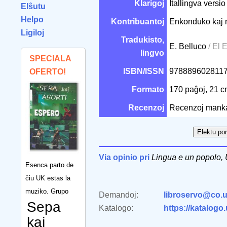
Klarigoj
Itallingva versi
Elŝutu
Helpo
Kontribuantoj
Enkonduko kaj 
Ligiloj
Tradukisto,
E. Belluco
/ El 
lingvo
SPECIALA
ISBN/ISSN
978889602811
OFERTO!
Formato
170 paĝoj, 21 
Recenzoj
Recenzoj mank
Via opinio pri
Lingua e un popolo,
Esenca parto de
ĉiu UK estas la
muziko. Grupo
Demandoj:
libroservo@co.u
Sepa
Katalogo:
https://katalogo
kaj