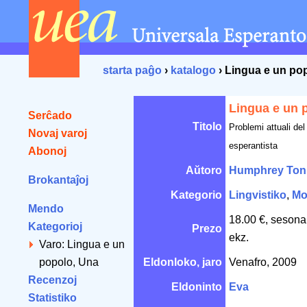
starta paĝo
›
katalogo
› Lingua e un po
Lingua e un 
Serĉado
Titolo
Problemi attuali de
Novaj varoj
esperantista
Abonoj
Aŭtoro
Humphrey Ton
Brokantaĵoj
Kategorio
Lingvistiko
,
Mo
Mendo
18.00 €, sesona
Kategorioj
Prezo
ekz.
Varo: Lingua e un
popolo, Una
Eldonloko, jaro
Venafro, 2009
Recenzoj
Eldoninto
Eva
Statistiko