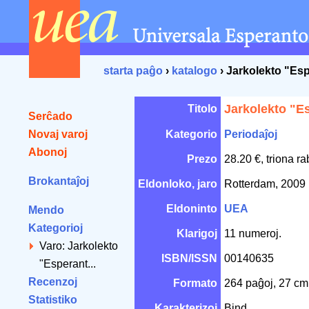
starta paĝo
›
katalogo
› Jarkolekto "Es
Jarkolekto "E
Titolo
Serĉado
Novaj varoj
Kategorio
Periodaĵoj
Abonoj
Prezo
28.20 €, triona r
Brokantaĵoj
Eldonloko, jaro
Rotterdam, 2009
Eldoninto
UEA
Mendo
Kategorioj
Klarigoj
11 numeroj.
Varo: Jarkolekto
ISBN/ISSN
00140635
"Esperant...
Recenzoj
Formato
264 paĝoj, 27 c
Statistiko
Karakterizoj
Bind