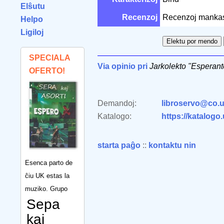
Elŝutu
Recenzoj
Recenzoj manka
Helpo
Ligiloj
SPECIALA
Via opinio pri
Jarkolekto "Esperan
OFERTO!
Demandoj:
libroservo@co.u
Katalogo:
https://katalogo
starta paĝo
::
kontaktu nin
Esenca parto de
ĉiu UK estas la
muziko. Grupo
Sepa
kaj