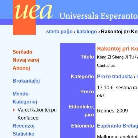
starta paĝo
›
katalogo
› Rakontoj pri K
Rakontoj pri K
Serĉado
Titolo
Kong Zi Sheng Ji Tu /
Novaj varoj
Confucius
Abonoj
Kategorio
Prozo tradukita
/
Brokantaĵoj
17.10 €, sesona ra
Prezo
Mendo
ekz.
Kategorioj
Eldonloko,
Varo: Rakontoj pri
Rennes, 2009
jaro
Konfuceo
Recenzoj
Eldoninto
Espéranto Breta
Statistiko
Mallongaj anekdotoj