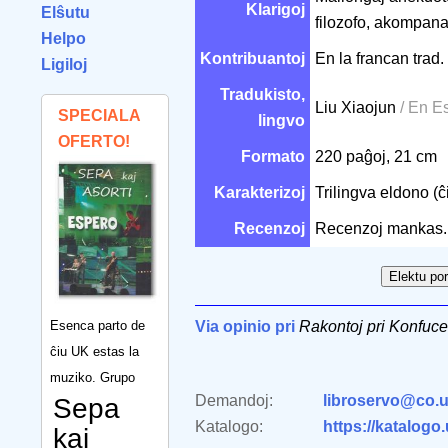
Klarigoj
Elŝutu
filozofo, akompanat
Helpo
Kontribuantoj
En la francan trad.
Ligiloj
Tradukisto,
Liu Xiaojun
/ En E
SPECIALA
lingvo
OFERTO!
Formato
220 paĝoj, 21 cm
Karakterizoj
Trilingva eldono (ĉ
Recenzoj
Recenzoj mankas.
Esenca parto de
Via opinio pri
Rakontoj pri Konfuc
ĉiu UK estas la
muziko. Grupo
Demandoj:
libroservo@co.u
Sepa
Katalogo:
https://katalogo
kaj