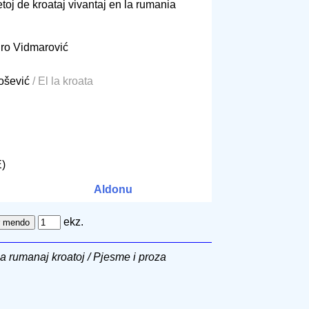
toj de kroataj vivantaj en la rumania
uro Vidmarović
lošević
/ El la kroata
E)
Aldonu
ekz.
a rumanaj kroatoj / Pjesme i proza