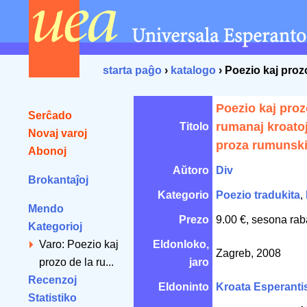
starta paĝo
›
katalogo
› Poezio kaj proz
Poezio kaj proz
Serĉado
rumanaj kroatoj
Titolo
Novaj varoj
proza rumunski
Abonoj
Aŭtoro
Div
Brokantaĵoj
Kategorio
Poezio tradukita
,
Mendo
Prezo
9.00 €, sesona rab
Kategorioj
Varo: Poezio kaj
Eldonloko,
Zagreb, 2008
prozo de la ru...
jaro
Recenzoj
Eldoninto
Kroata Esperanti
Statistiko