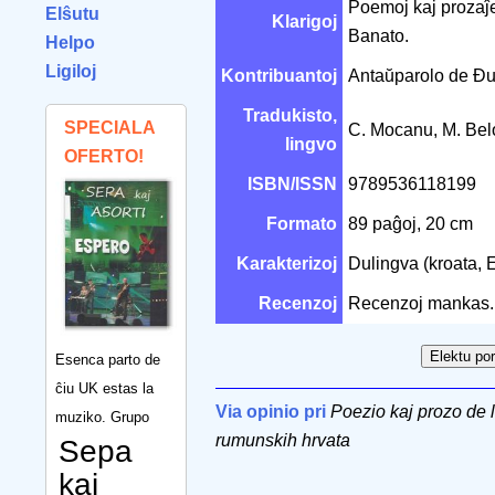
Poemoj kaj prozaĵe
Elŝutu
Klarigoj
Banato.
Helpo
Ligiloj
Kontribuantoj
Antaŭparolo de Đ
Tradukisto,
SPECIALA
C. Mocanu, M. Be
lingvo
OFERTO!
ISBN/ISSN
9789536118199
Formato
89 paĝoj, 20 cm
Karakterizoj
Dulingva (kroata, 
Recenzoj
Recenzoj mankas.
Esenca parto de
ĉiu UK estas la
Via opinio pri
Poezio kaj prozo de l
muziko. Grupo
rumunskih hrvata
Sepa
kaj