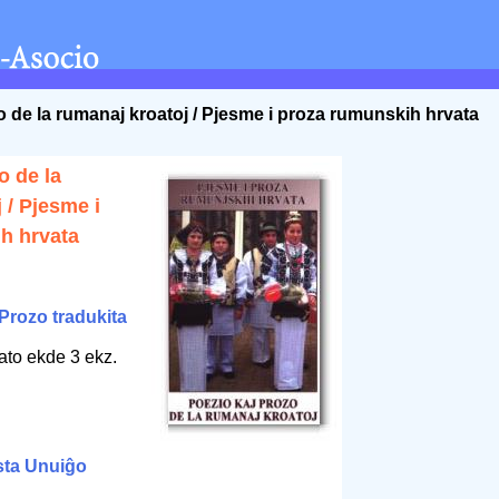
o de la rumanaj kroatoj / Pjesme i proza rumunskih hrvata
o de la
 / Pjesme i
h hrvata
Prozo tradukita
ato ekde 3 ekz.
sta Unuiĝo