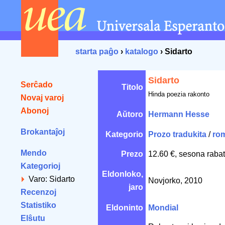
starta paĝo
›
katalogo
› Sidarto
Sidarto
Serĉado
Titolo
Hinda poezia rakonto
Novaj varoj
Abonoj
Aŭtoro
Hermann Hesse
Brokantaĵoj
Kategorio
Prozo tradukita
/
ro
Mendo
Prezo
12.60 €, sesona rabat
Kategorioj
Eldonloko,
Varo: Sidarto
Novjorko, 2010
jaro
Recenzoj
Statistiko
Eldoninto
Mondial
Elŝutu