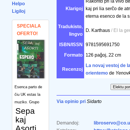
Rakonto pri la vivo 
Helpo
Klarigoj
kaj pri lia serĉo de a
Ligiloj
eterna esenco de la sp
SPECIALA
Tradukisto,
D. Karthaus
/ El la g
OFERTO!
lingvo
ISBN/ISSN
9781595691750
Formato
126 paĝoj, 22 cm
La novaj vestoj de l
Recenzoj
orientemo
de
Yenovk
Esenca parto de
ĉiu UK estas la
Via opinio pri
Sidarto
muziko. Grupo
Sepa
kaj
Demandoj:
libroservo@co.u
Asorti