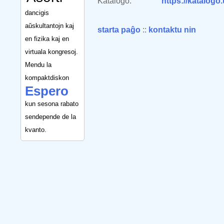
Katalogo:
https://katalogo
dancigis
aŭskultantojn kaj
starta paĝo
::
kontaktu nin
en fizika kaj en
virtuala kongresoj.
Mendu la
kompaktdiskon
Espero
kun sesona rabato
sendepende de la
kvanto.