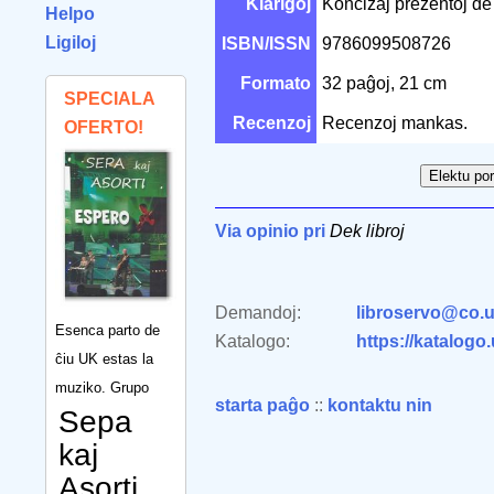
Klarigoj
Koncizaj prezentoj de 
Helpo
Ligiloj
ISBN/ISSN
9786099508726
Formato
32 paĝoj, 21 cm
SPECIALA
Recenzoj
Recenzoj mankas.
OFERTO!
Via opinio pri
Dek libroj
Demandoj:
libroservo@co.u
Esenca parto de
Katalogo:
https://katalogo
ĉiu UK estas la
muziko. Grupo
starta paĝo
::
kontaktu nin
Sepa
kaj
Asorti