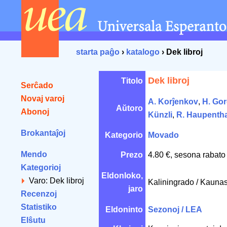
starta paĝo
›
katalogo
› Dek libroj
Dek libroj
Titolo
Serĉado
Novaj varoj
A. Korĵenkov
,
H. Go
Aŭtoro
Abonoj
Künzli
,
R. Haupentha
Brokantaĵoj
Kategorio
Movado
Mendo
Prezo
4.80 €, sesona rabato
Kategorioj
Eldonloko,
Varo: Dek libroj
Kaliningrado / Kauna
jaro
Recenzoj
Statistiko
Eldoninto
Sezonoj / LEA
Elŝutu