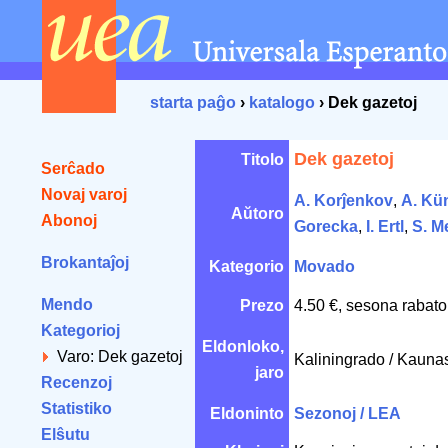
starta paĝo
›
katalogo
› Dek gazetoj
Dek gazetoj
Titolo
Serĉado
Novaj varoj
A. Korĵenkov
,
A. Kün
Aŭtoro
Abonoj
Gorecka
,
I. Ertl
,
S. M
Brokantaĵoj
Kategorio
Movado
Mendo
Prezo
4.50 €, sesona rabato
Kategorioj
Eldonloko,
Varo: Dek gazetoj
Kaliningrado / Kauna
jaro
Recenzoj
Statistiko
Eldoninto
Sezonoj / LEA
Elŝutu