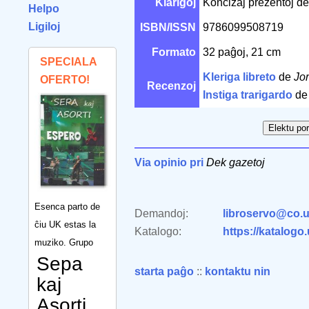
Klarigoj
Koncizaj prezentoj de
Helpo
Ligiloj
ISBN/ISSN
9786099508719
Formato
32 paĝoj, 21 cm
SPECIALA
Kleriga libreto
de
Jo
OFERTO!
Recenzoj
Instiga trarigardo
d
Via opinio pri
Dek gazetoj
Esenca parto de
Demandoj:
libroservo@co.u
ĉiu UK estas la
Katalogo:
https://katalogo
muziko. Grupo
Sepa
starta paĝo
::
kontaktu nin
kaj
Asorti