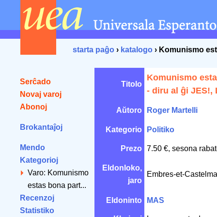
starta paĝo
›
katalogo
› Komunismo estas
Komunismo estas
Serĉado
Titolo
- diru al ĝi JES!,
Novaj varoj
Abonoj
Aŭtoro
Roger Martelli
Brokantaĵoj
Kategorio
Politiko
Mendo
Prezo
7.50 €, sesona rabat
Kategorioj
Eldonloko,
Varo: Komunismo
Embres-et-Castelma
jaro
estas bona part...
Recenzoj
Eldoninto
MAS
Statistiko