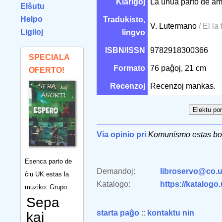
Klarigoj
La unua parto de a
Elŝutu
Helpo
Tradukisto,
V. Lutermano
/ El la
Ligiloj
lingvo
ISBN/ISSN
9782918300366
SPECIALA
Formato
76 paĝoj, 21 cm
OFERTO!
Recenzoj
Recenzoj mankas.
Via opinio pri
Komunismo estas bona
Esenca parto de
Demandoj:
libroservo@co.u
ĉiu UK estas la
Katalogo:
https://katalogo
muziko. Grupo
Sepa
starta paĝo
::
kontaktu nin
kaj