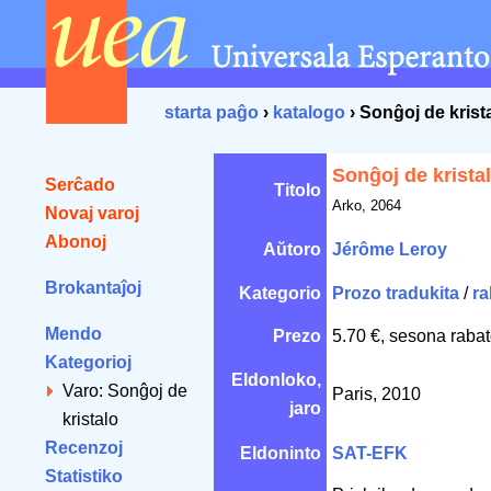
starta paĝo
›
katalogo
› Sonĝoj de krist
Sonĝoj de krista
Serĉado
Titolo
Arko, 2064
Novaj varoj
Abonoj
Aŭtoro
Jérôme Leroy
Brokantaĵoj
Kategorio
Prozo tradukita
/
ra
Mendo
Prezo
5.70 €, sesona rabat
Kategorioj
Eldonloko,
Varo: Sonĝoj de
Paris, 2010
jaro
kristalo
Recenzoj
Eldoninto
SAT-EFK
Statistiko