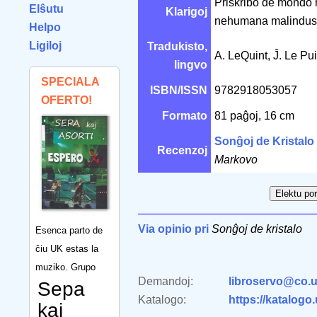
Priskribo de mondo r
Elŝutu
Klarigoj
nehumana malindust
Helpo
Ligiloj
Tradukisto,
A. LeQuint, Ĵ. Le Pu
lingvo
SPECIALA
ISBN/ISSN
9782918053057
OFERTO!
Formato
81 paĝoj, 16 cm
Sonĝoj de Kristalo
Recenzoj
Markovo
Via opinio pri
Sonĝoj de kristalo
Esenca parto de
ĉiu UK estas la
muziko. Grupo
Demandoj:
libroservo@co.u
Sepa
Katalogo:
https://katalogo
kaj