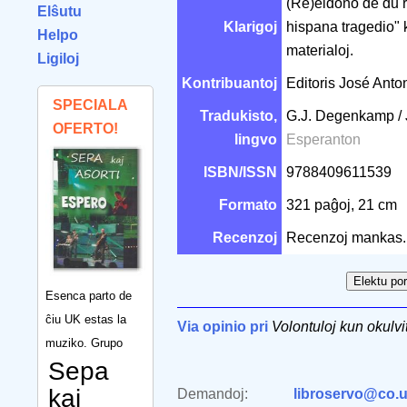
(Re)eldono de du r
Elŝutu
Klarigoj
hispana tragedio" 
Helpo
materialoj.
Ligiloj
Kontribuantoj
Editoris José Anto
SPECIALA
Tradukisto,
G.J. Degenkamp / 
OFERTO!
lingvo
Esperanton
ISBN/ISSN
9788409611539
Formato
321 paĝoj, 21 cm
Recenzoj
Recenzoj mankas.
Esenca parto de
ĉiu UK estas la
Via opinio pri
Volontuloj kun okulvit
muziko. Grupo
Sepa
kaj
Demandoj:
libroservo@co.u