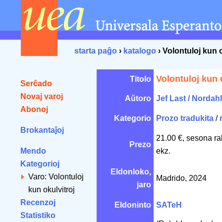
starta paĝo
›
katalogo
› Volontuloj kun o
Volontuloj kun 
Titolo
Serĉado
Novaj varoj
Aŭtoro
Jef Last / Nordah
Abonoj
Kategorio
Prozo tradukita
/
Brokantaĵoj
21.00 €, sesona ra
Prezo
Mendo
ekz.
Kategorioj
Eldonloko,
Varo: Volontuloj
Madrido, 2024
jaro
kun okulvitroj
Recenzoj
Eldoninto
SATeH
Statistiko