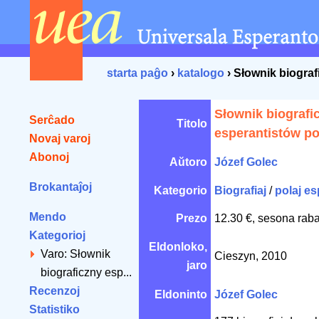
starta paĝo
›
katalogo
› Słownik biograf
Słownik biografi
Serĉado
Titolo
esperantistów po
Novaj varoj
Abonoj
Aŭtoro
Józef Golec
Brokantaĵoj
Kategorio
Biografiaj
/
polaj es
Mendo
Prezo
12.30 €, sesona raba
Kategorioj
Eldonloko,
Varo: Słownik
Cieszyn, 2010
jaro
biograficzny esp...
Recenzoj
Eldoninto
Józef Golec
Statistiko