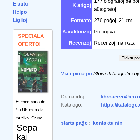
177 biografioj de pola
Elŝutu
Klarigoj
aŭtografoj.
Helpo
Ligiloj
Formato
276 paĝoj, 21 cm
Karakterizoj
Pollingva
SPECIALA
Recenzoj
Recenzoj mankas.
OFERTO!
Via opinio pri
Słownik biograficzny
Demandoj:
libroservo@co.u
Esenca parto de
Katalogo:
https://katalogo
ĉiu UK estas la
muziko. Grupo
starta paĝo
::
kontaktu nin
Sepa
kaj