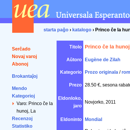
starta paĝo
›
katalogo
› Princo ĉe la hun
Princo ĉe la hunoj
Titolo
Serĉado
Novaj varoj
Aŭtoro
Eugène de Zilah
Abonoj
Kategorio
Prozo originala
/
rom
Brokantaĵoj
Prezo
28.50 €, sesona rabat
Mendo
Kategorioj
Eldonloko,
Novjorko, 2011
Varo: Princo ĉe la
jaro
hunoj, La
Recenzoj
Eldoninto
Mondial
Statistiko