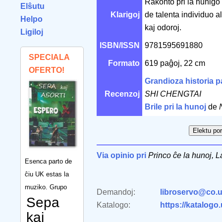
Rakonto pri la huniĝo 
Elŝutu
Klarigoj
de talenta individuo al 
Helpo
kaj odoroj.
Ligiloj
ISBN/ISSN
9781595691880
SPECIALA
Formato
619 paĝoj, 22 cm
OFERTO!
Grandioza historia 
Recenzoj
SHI CHENGTAI
Brile pri la hunoj
de
Via opinio pri
Princo ĉe la hunoj, L
Esenca parto de
ĉiu UK estas la
muziko. Grupo
Demandoj:
libroservo@co.u
Sepa
Katalogo:
https://katalogo
kaj