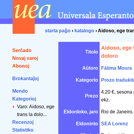
starta paĝo
›
katalogo
› Aidoso, ege tra
Aidoso, ege 
Serĉado
Titolo
doloro
Novaj varoj
Abonoj
Aŭtoro
Fátima Moura
Brokantaĵoj
Kategorio
Prozo tradukit
Mendo
4.20 €, sesona 
Prezo
Kategorioj
ekz.
Varo: Aidoso, ege
Eldonloko, jaro
Rio de Janeiro
trans la dolo...
Recenzoj
Eldoninto
SEA Lorenz
Statistiko