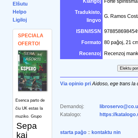
Klarigoj
Forte spiritisma
Elŝutu
Helpo
Tradukisto,
G. Ramos Cos
Ligiloj
lingvo
ISBN/ISSN
97885869845
SPECIALA
Formato
80 paĝoj, 21 c
OFERTO!
Recenzoj
Recenzoj mank
Via opinio pri
Aidoso, ege trans la 
Esenca parto de
Demandoj:
libroservo@co.u
ĉiu UK estas la
Katalogo:
https://katalogo
muziko. Grupo
Sepa
starta paĝo
::
kontaktu nin
kaj