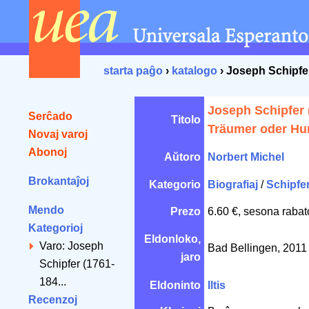
starta paĝo
›
katalogo
› Joseph Schipfe
Joseph Schipfer 
Serĉado
Titolo
Träumer oder Hu
Novaj varoj
Abonoj
Aŭtoro
Norbert Michel
Brokantaĵoj
Kategorio
Biografiaj
/
Schipfe
Mendo
Prezo
6.60 €, sesona rabat
Kategorioj
Eldonloko,
Varo: Joseph
Bad Bellingen, 201
jaro
Schipfer (1761-
184...
Eldoninto
Iltis
Recenzoj