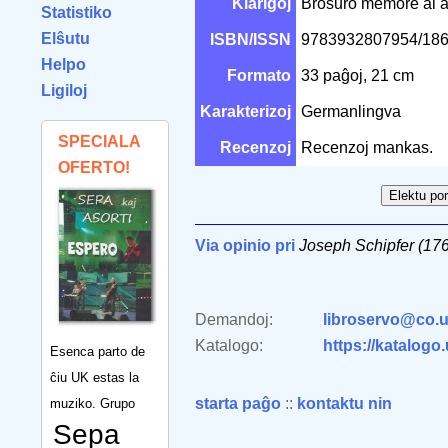
Klarigoj
Broŝuro memore al aŭ
Statistiko
Elŝutu
ISBN/ISSN
9783932807954/18
Helpo
Formato
33 paĝoj, 21 cm
Ligiloj
Karakterizoj
Germanlingva
SPECIALA
Recenzoj
Recenzoj mankas.
OFERTO!
Via opinio pri
Joseph Schipfer (17
Demandoj:
libroservo@co.u
Katalogo:
https://katalogo
Esenca parto de
ĉiu UK estas la
starta paĝo
::
kontaktu nin
muziko. Grupo
Sepa