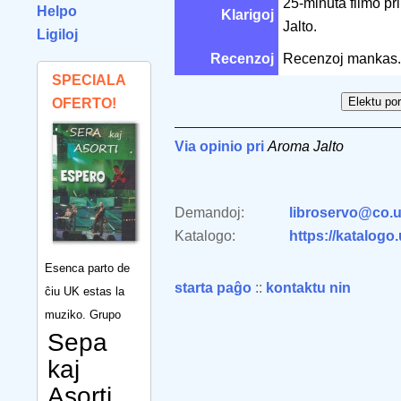
25-minuta filmo pr
Helpo
Klarigoj
Jalto.
Ligiloj
Recenzoj
Recenzoj mankas.
SPECIALA
OFERTO!
Via opinio pri
Aroma Jalto
Demandoj:
libroservo@co.u
Katalogo:
https://katalogo
Esenca parto de
starta paĝo
::
kontaktu nin
ĉiu UK estas la
muziko. Grupo
Sepa
kaj
Asorti