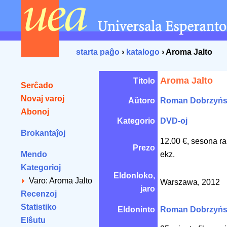
starta paĝo
›
katalogo
› Aroma Jalto
Aroma Jalto
Titolo
Serĉado
Novaj varoj
Aŭtoro
Roman Dobrzyńs
Abonoj
Kategorio
DVD-oj
Brokantaĵoj
12.00 €, sesona r
Prezo
Mendo
ekz.
Kategorioj
Eldonloko,
Varo: Aroma Jalto
Warszawa, 2012
jaro
Recenzoj
Statistiko
Eldoninto
Roman Dobrzyńs
Elŝutu