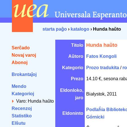
starta paĝo
›
katalogo
› Hunda haŭto
Hunda haŭto
Titolo
Serĉado
Novaj varoj
Aŭtoro
Fatos Kongoli
Abonoj
Kategorio
Prozo tradukita
/
r
Brokantaĵoj
Prezo
14.10 €, sesona rab
Mendo
Eldonloko,
Kategorioj
Białystok, 2011
jaro
Varo: Hunda haŭto
Recenzoj
Podlaĥia Bibliotek
Eldoninto
Statistiko
Górnicki
Elŝutu