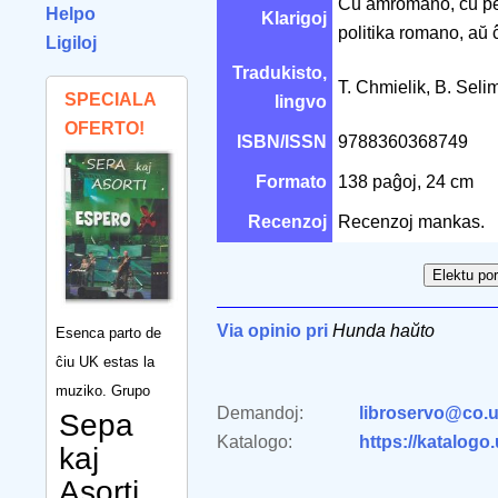
Ĉu amromano, ĉu per
Helpo
Klarigoj
politika romano, aŭ ĉ
Ligiloj
Tradukisto,
T. Chmielik, B. Seli
SPECIALA
lingvo
OFERTO!
ISBN/ISSN
9788360368749
Formato
138 paĝoj, 24 cm
Recenzoj
Recenzoj mankas.
Via opinio pri
Hunda haŭto
Esenca parto de
ĉiu UK estas la
muziko. Grupo
Demandoj:
libroservo@co.u
Sepa
Katalogo:
https://katalogo
kaj
Asorti