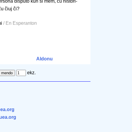
sona disputo kun si mem, ĉu histori-
u ĉiuj ĉi?
mi
/ En Esperanton
Aldonu
ekz.
ea.org
.uea.org