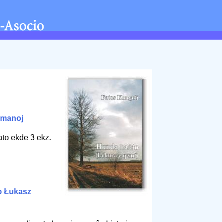
omanoj
ato ekde 3 ekz.
o Łukasz