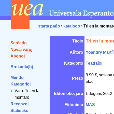
starta paĝo
›
katalogo
› Tri en la montar
Tri en la mon
Titolo
Serĉado
Novaj varoj
Aŭtoro
Yoandry Martí
Abonoj
Kategorio
Teatraĵoj
Brokantaĵoj
9.90 €, sesona 
Mendo
Prezo
ekz.
Kategorioj
Varo: Tri en la
Eldonloko, jaro
Edegem, 2012
montaro
Recenzoj
Eldoninto
MAS
Statistiko