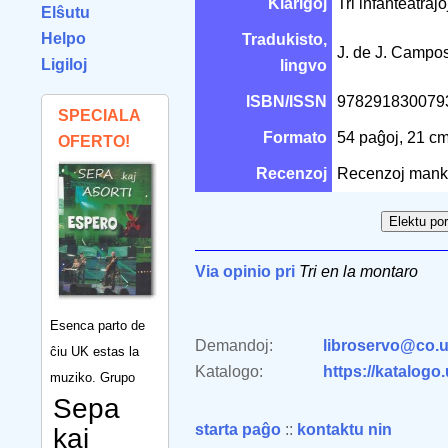
Klarigoj
Tri infanteatra
Elŝutu
Helpo
Tradukisto,
J. de J. Camp
Ligiloj
lingvo
ISBN/ISSN
97829183007
SPECIALA
Formato
54 paĝoj, 21 c
OFERTO!
Recenzoj
Recenzoj mank
Via opinio pri
Tri en la montaro
Esenca parto de
Demandoj:
libroservo@co.u
ĉiu UK estas la
Katalogo:
https://katalogo
muziko. Grupo
Sepa
starta paĝo
::
kontaktu nin
kaj