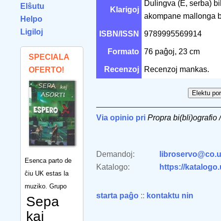
Dulingva (E, serba) bi
Elŝutu
Klarigoj
akompane mallonga bi
Helpo
Ligiloj
ISBN/ISSN
9789995569914
Formato
76 paĝoj, 23 cm
SPECIALA
Recenzoj
Recenzoj mankas.
OFERTO!
Via opinio pri
Propra bi(bli)ografio 
Demandoj:
libroservo@co.u
Esenca parto de
Katalogo:
https://katalogo
ĉiu UK estas la
muziko. Grupo
starta paĝo
::
kontaktu nin
Sepa
kaj