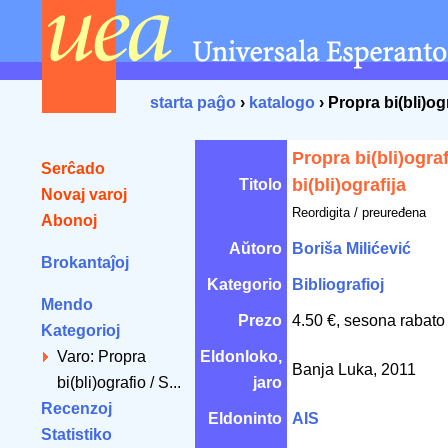
starta paĝo
›
katalogo
› Propra bi(bli)og
Propra bi(bli)ogra
Serĉado
bi(bli)ografija
Titolo
Novaj varoj
Reordigita / preuređena
Abonoj
Aŭtoro
Boriša Milićević
Brokantaĵoj
Kategorio
Bibliografioj
Mendo
Prezo
4.50 €, sesona rabato
Kategorioj
Varo: Propra
Eldonloko,
Banja Luka, 2011
bi(bli)ografio / S...
jaro
Recenzoj
Eldoninto
AIS
Statistiko