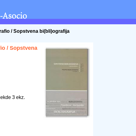
rafio / Sopstvena bi(bli)ografija
fio / Sopstvena
 ekde 3 ekz.