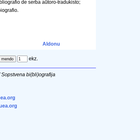
bliografio de serba aŭtoro-tradukisto;
ografio.
Aldonu
ekz.
/ Sopstvena bi(bli)ografija
ea.org
.uea.org