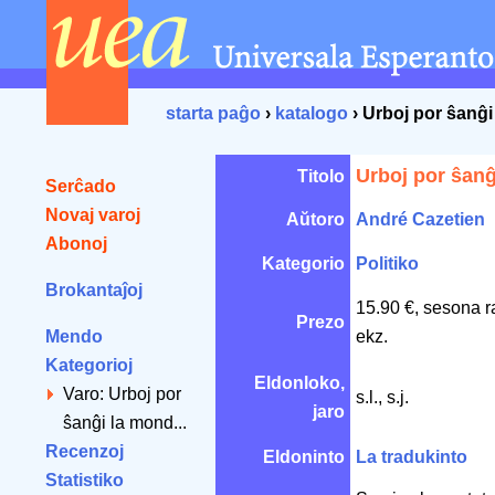
starta paĝo
›
katalogo
› Urboj por ŝanĝ
Urboj por ŝan
Titolo
Serĉado
Novaj varoj
Aŭtoro
André Cazetien
Abonoj
Kategorio
Politiko
Brokantaĵoj
15.90 €, sesona r
Prezo
Mendo
ekz.
Kategorioj
Eldonloko,
Varo: Urboj por
s.l., s.j.
jaro
ŝanĝi la mond...
Recenzoj
Eldoninto
La tradukinto
Statistiko