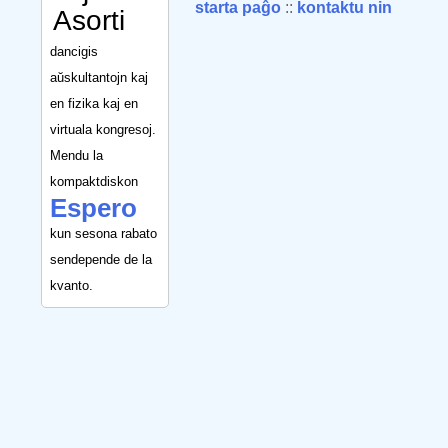
starta paĝo
::
kontaktu nin
Asorti
dancigis
aŭskultantojn kaj
en fizika kaj en
virtuala kongresoj.
Mendu la
kompaktdiskon
Espero
kun sesona rabato
sendepende de la
kvanto.