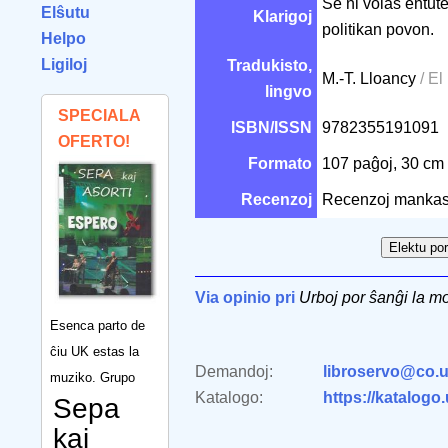
Se ni volas entut
Elŝutu
Klarigoj
politikan povon.
Helpo
Ligiloj
Tradukisto,
M.-T. Lloancy
/ El
lingvo
SPECIALA
ISBN/ISSN
9782355191091
OFERTO!
Formato
107 paĝoj, 30 cm
Recenzoj
Recenzoj mankas
Via opinio pri
Urboj por ŝanĝi la 
Esenca parto de
ĉiu UK estas la
Demandoj:
libroservo@co.u
muziko. Grupo
Katalogo:
https://katalogo
Sepa
kaj