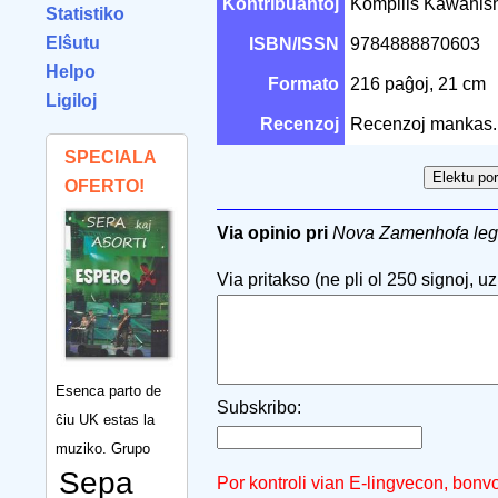
Kontribuantoj
Kompilis Kawanish
Statistiko
Elŝutu
ISBN/ISSN
9784888870603
Helpo
Formato
216 paĝoj, 21 cm
Ligiloj
Recenzoj
Recenzoj mankas.
SPECIALA
OFERTO!
Via opinio pri
Nova Zamenhofa leg
Via pritakso (ne pli ol 250 signoj, uzu
Esenca parto de
Subskribo:
ĉiu UK estas la
muziko. Grupo
Sepa
Por kontroli vian E-lingvecon, bonv