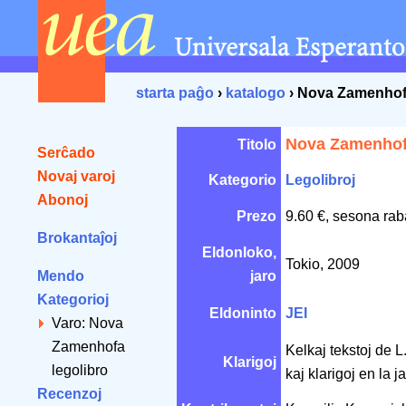
starta paĝo
›
katalogo
› Nova Zamenhofa
Nova Zamenhofa
Titolo
Serĉado
Novaj varoj
Kategorio
Legolibroj
Abonoj
Prezo
9.60 €, sesona rab
Brokantaĵoj
Eldonloko,
Tokio, 2009
Mendo
jaro
Kategorioj
Eldoninto
JEI
Varo: Nova
Zamenhofa
Kelkaj tekstoj de L
Klarigoj
legolibro
kaj klarigoj en la 
Recenzoj