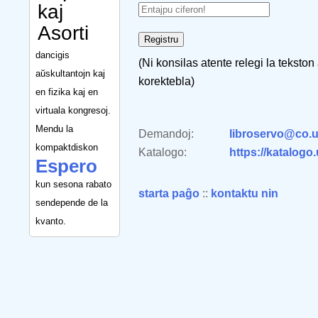
kaj
Asorti
dancigis
(Ni konsilas atente relegi la tekston
aŭskultantojn kaj
korektebla)
en fizika kaj en
virtuala kongresoj.
Mendu la
Demandoj:
libroservo@co.u
kompaktdiskon
Katalogo:
https://katalogo
Espero
kun sesona rabato
starta paĝo
::
kontaktu nin
sendepende de la
kvanto.