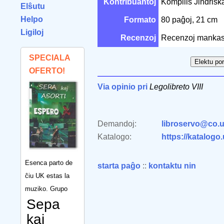
Kontribuantoj
Kompilis Jindřiš
Elŝutu
Helpo
Formato
80 paĝoj, 21 cm
Ligiloj
Recenzoj
Recenzoj mankas
SPECIALA
OFERTO!
Via opinio pri
Legolibreto VIII
Demandoj:
libroservo@co.u
Katalogo:
https://katalogo
Esenca parto de
starta paĝo
::
kontaktu nin
ĉiu UK estas la
muziko. Grupo
Sepa
kaj