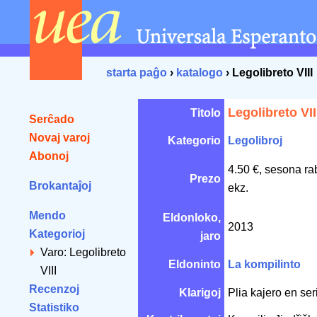
starta paĝo
›
katalogo
› Legolibreto VIII
Legolibreto VII
Titolo
Serĉado
Novaj varoj
Kategorio
Legolibroj
Abonoj
4.50 €, sesona ra
Prezo
Brokantaĵoj
ekz.
Mendo
Eldonloko,
2013
Kategorioj
jaro
Varo: Legolibreto
Eldoninto
La kompilinto
VIII
Recenzoj
Klarigoj
Plia kajero en ser
Statistiko