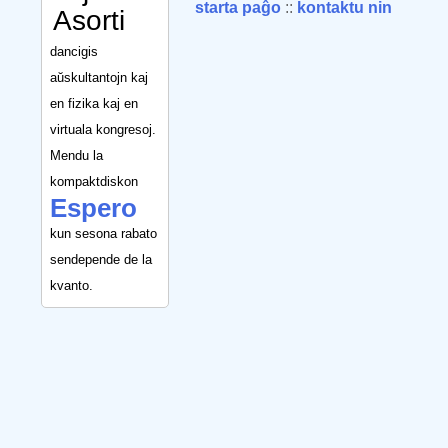
starta paĝo
::
kontaktu nin
Asorti
dancigis
aŭskultantojn kaj
en fizika kaj en
virtuala kongresoj.
Mendu la
kompaktdiskon
Espero
kun sesona rabato
sendepende de la
kvanto.