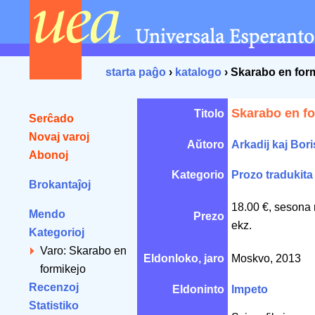
starta paĝo
›
katalogo
› Skarabo en for
Skarabo en fo
Titolo
Serĉado
Novaj varoj
Aŭtoro
Arkadij kaj Bori
Abonoj
Kategorio
Prozo tradukita
Brokantaĵoj
18.00 €, sesona 
Mendo
Prezo
ekz.
Kategorioj
Varo: Skarabo en
Eldonloko, jaro
Moskvo, 2013
formikejo
Recenzoj
Eldoninto
Impeto
Statistiko