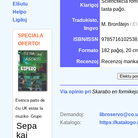
Sciencfikcia roma
Elŝutu
Klarigoj
lasta paĝo.
Helpo
Ligiloj
Tradukisto,
M. Bronŝtejn
/ El
lingvo
SPECIALA
ISBN/ISSN
978571610253
OFERTO!
Formato
182 paĝoj, 20 c
Recenzoj
Recenzoj manka
Via opinio pri
Skarabo en formikej
Esenca parto de
ĉiu UK estas la
Demandoj:
libroservo@co.u
muziko. Grupo
Katalogo:
https://katalogo
Sepa
kaj