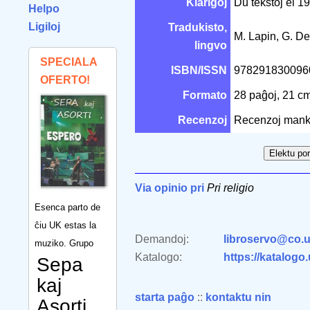
Klarigoj
Du tekstoj el 1
Helpo
Ligiloj
Tradukisto,
M. Lapin, G. D
lingvo
SPECIALA
ISBN/ISSN
97829183009
OFERTO!
Formato
28 paĝoj, 21 c
Recenzoj
Recenzoj mank
Via opinio pri
Pri religio
Esenca parto de
ĉiu UK estas la
Demandoj:
libroservo@co.u
muziko. Grupo
Katalogo:
https://katalogo
Sepa
kaj
starta paĝo
::
kontaktu nin
Asorti