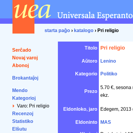
starta paĝo
›
katalogo
› Pri religio
Pri religio
Titolo
Serĉado
Novaj varoj
Aŭtoro
Lenino
Abonoj
Kategorio
Politiko
Brokantaĵoj
5.70 €, sesona 
Mendo
Prezo
ekz.
Kategorioj
Varo: Pri religio
Eldonloko, jaro
Edegem, 2013 (
Recenzoj
Statistiko
Eldoninto
MAS
Elŝutu