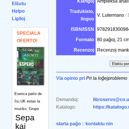
Klarigoj
Ampleksa analizo
Elŝutu
Helpo
Tradukisto,
V. Lutermano
/
Ligiloj
lingvo
ISBN/ISSN
97829183009
SPECIALA
Formato
80 paĝoj, 21 c
OFERTO!
Recenzoj
Recenzoj mank
Via opinio pri
Pri la loĝejproblemo
Esenca parto de
Demandoj:
libroservo@co.u
ĉiu UK estas la
Katalogo:
https://katalogo
muziko. Grupo
Sepa
starta paĝo
::
kontaktu nin
kaj