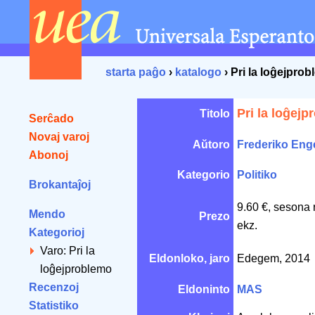
starta paĝo
›
katalogo
› Pri la loĝejpro
Pri la loĝej
Titolo
Serĉado
Novaj varoj
Aŭtoro
Frederiko Eng
Abonoj
Kategorio
Politiko
Brokantaĵoj
9.60 €, sesona 
Mendo
Prezo
ekz.
Kategorioj
Varo: Pri la
Eldonloko, jaro
Edegem, 2014
loĝejproblemo
Recenzoj
Eldoninto
MAS
Statistiko