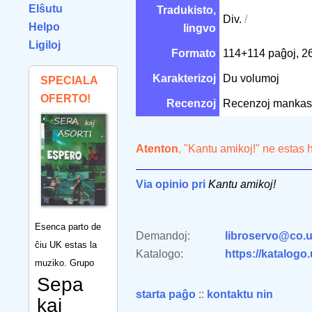
Elŝutu
Tradukisto,
Div.
/
Helpo
lingvo
Ligiloj
Formato
114+114 paĝoj, 2
Karakterizoj
Du volumoj
SPECIALA
OFERTO!
Recenzoj
Recenzoj mankas
Atenton
, "Kantu amikoj!" ne estas 
Via opinio pri
Kantu amikoj!
Esenca parto de
Demandoj:
libroservo@co.u
ĉiu UK estas la
Katalogo:
https://katalogo
muziko. Grupo
Sepa
starta paĝo
::
kontaktu nin
kaj