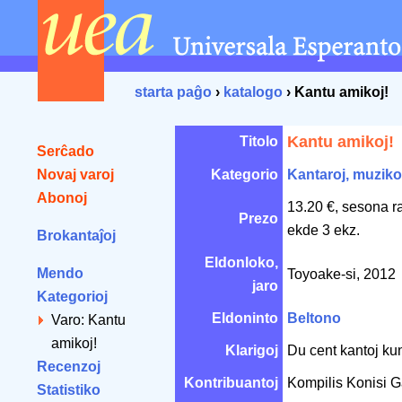
starta paĝo
›
katalogo
› Kantu amikoj!
Kantu amikoj!
Titolo
Serĉado
Novaj varoj
Kategorio
Kantaroj, muziko
Abonoj
13.20 €, sesona r
Prezo
ekde 3 ekz.
Brokantaĵoj
Eldonloko,
Mendo
Toyoake-si, 2012
jaro
Kategorioj
Eldoninto
Beltono
Varo: Kantu
amikoj!
Klarigoj
Du cent kantoj ku
Recenzoj
Kontribuantoj
Kompilis Konisi 
Statistiko