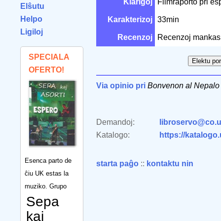
Klarigoj
Filmraporto pri es
Elŝutu
Helpo
Karakterizoj
33min
Ligiloj
Recenzoj
Recenzoj mankas
SPECIALA
OFERTO!
Via opinio pri
Bonvenon al Nepalo
Demandoj:
libroservo@co.u
Katalogo:
https://katalogo
Esenca parto de
starta paĝo
::
kontaktu nin
ĉiu UK estas la
muziko. Grupo
Sepa
kaj