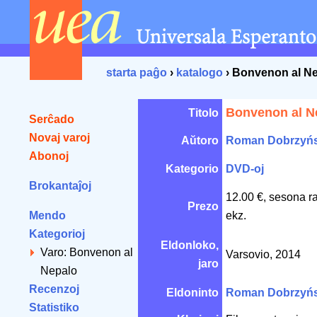
starta paĝo
›
katalogo
› Bonvenon al N
Bonvenon al N
Titolo
Serĉado
Novaj varoj
Aŭtoro
Roman Dobrzyńs
Abonoj
Kategorio
DVD-oj
Brokantaĵoj
12.00 €, sesona r
Prezo
Mendo
ekz.
Kategorioj
Eldonloko,
Varo: Bonvenon al
Varsovio, 2014
jaro
Nepalo
Recenzoj
Eldoninto
Roman Dobrzyńs
Statistiko