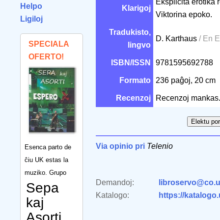
Eksplicita erotika
Helpo
Klarigoj
Viktorina epoko.
Ligiloj
Tradukisto,
D. Karthaus
/ En 
SPECIALA
lingvo
OFERTO!
ISBN/ISSN
9781595692788
Formato
236 paĝoj, 20 cm
Recenzoj
Recenzoj mankas
Via opinio pri
Telenio
Esenca parto de
ĉiu UK estas la
muziko. Grupo
Demandoj:
libroservo@co.u
Sepa
Katalogo:
https://katalogo
kaj
Asorti