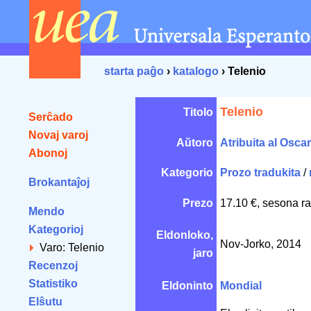
starta paĝo
›
katalogo
› Telenio
Telenio
Titolo
Serĉado
Novaj varoj
Aŭtoro
Atribuita al Osca
Abonoj
Kategorio
Prozo tradukita
/
Brokantaĵoj
Prezo
17.10 €, sesona ra
Mendo
Kategorioj
Eldonloko,
Nov-Jorko, 2014
Varo: Telenio
jaro
Recenzoj
Statistiko
Eldoninto
Mondial
Elŝutu