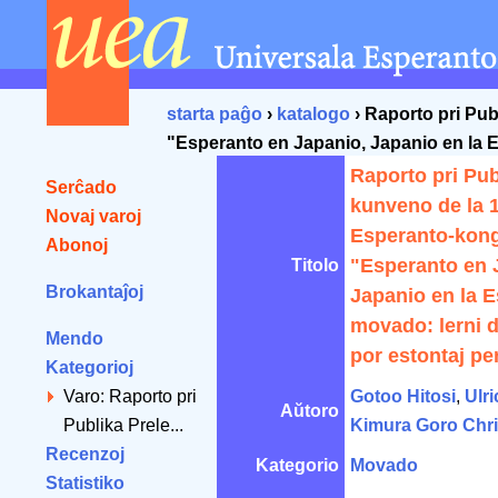
starta paĝo
›
katalogo
› Raporto pri Pu
"Esperanto en Japanio, Japanio en la E
Raporto pri Pub
Serĉado
kunveno de la 
Novaj varoj
Esperanto-kon
Abonoj
"Esperanto en 
Titolo
Brokantaĵoj
Japanio en la 
movado: lerni d
Mendo
por estontaj pe
Kategorioj
Varo: Raporto pri
Gotoo Hitosi
,
Ulri
Aŭtoro
Publika Prele...
Kimura Goro Chr
Recenzoj
Kategorio
Movado
Statistiko