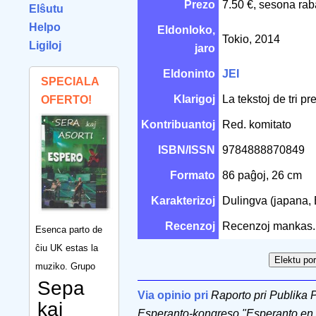
Prezo
7.50 €, sesona rab
Elŝutu
Helpo
Eldonloko,
Tokio, 2014
Ligiloj
jaro
Eldoninto
JEI
SPECIALA
Klarigoj
La tekstoj de tri pr
OFERTO!
Kontribuantoj
Red. komitato
ISBN/ISSN
9784888870849
Formato
86 paĝoj, 26 cm
Karakterizoj
Dulingva (japana, 
Recenzoj
Recenzoj mankas.
Esenca parto de
ĉiu UK estas la
muziko. Grupo
Sepa
Via opinio pri
Raporto pri Publika
kaj
Esperanto-kongreso "Esperanto en 