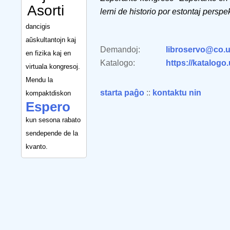
Asorti
lerni de historio por estontaj perspek
dancigis
aŭskultantojn kaj
Demandoj:
libroservo@co.u
en fizika kaj en
Katalogo:
https://katalogo
virtuala kongresoj.
Mendu la
starta paĝo
::
kontaktu nin
kompaktdiskon
Espero
kun sesona rabato
sendepende de la
kvanto.