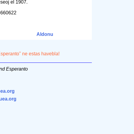
seoj el 1907.
8660622
Aldonu
speranto" ne estas havebla!
nd Esperanto
ea.org
.uea.org