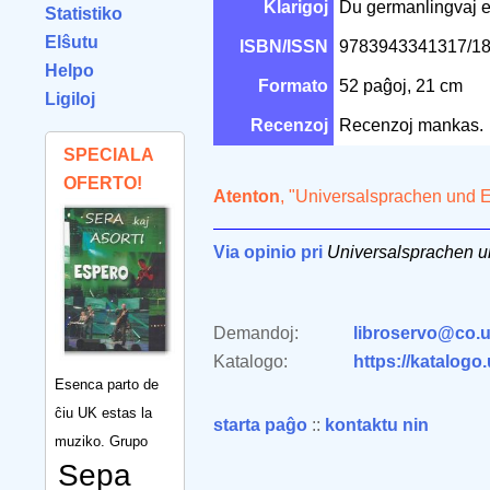
Klarigoj
Du germanlingvaj e
Statistiko
Elŝutu
ISBN/ISSN
9783943341317/1
Helpo
Formato
52 paĝoj, 21 cm
Ligiloj
Recenzoj
Recenzoj mankas.
SPECIALA
OFERTO!
Atenton
, "Universalsprachen und E
Via opinio pri
Universalsprachen u
Demandoj:
libroservo@co.u
Katalogo:
https://katalogo
Esenca parto de
ĉiu UK estas la
starta paĝo
::
kontaktu nin
muziko. Grupo
Sepa