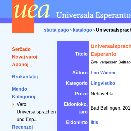
starta paĝo
›
katalogo
› Universalsprac
Universalsprac
Serĉado
Esperanto
Titolo
Novaj varoj
Zwei vergessen Beiträge 
Abonoj
Aŭtoro
Leo Wiener
Brokantaĵoj
Kategorio
Lingvistiko
Mendo
Prezo
Nehavebla
Kategorioj
Varo:
Eldonloko,
Bad Bellingen, 20
Universalsprachen
jaro
und Esp...
Eldoninto
Iltis
Recenzoj