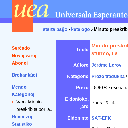
starta paĝo
›
katalogo
› Minuto preskrib
Minuto preskrib
Serĉado
Titolo
sturmo, La
Novaj varoj
Abonoj
Aŭtoro
Jérôme Leroy
Brokantaĵoj
Kategorio
Prozo tradukita
/
Mendo
Prezo
18.90 €, sesona r
Kategorioj
Eldonloko,
Varo: Minuto
Paris, 2014
jaro
preskribita por la...
Recenzoj
Eldoninto
SAT-EFK
Statistiko