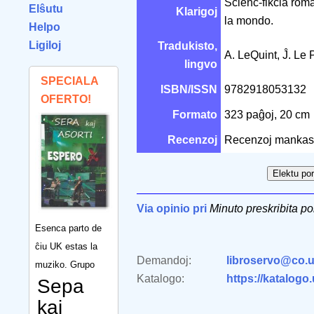
Scienc-fikcia roman
Elŝutu
Klarigoj
la mondo.
Helpo
Ligiloj
Tradukisto,
A. LeQuint, Ĵ. Le 
lingvo
SPECIALA
ISBN/ISSN
9782918053132
OFERTO!
Formato
323 paĝoj, 20 cm
Recenzoj
Recenzoj mankas
Via opinio pri
Minuto preskribita po
Esenca parto de
ĉiu UK estas la
Demandoj:
libroservo@co.u
muziko. Grupo
Katalogo:
https://katalogo
Sepa
kaj