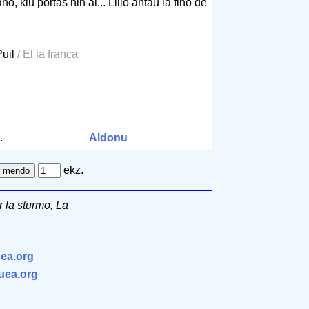
o, kiu portas nin al... Lillo antaŭ la fino de
Puil
/ El la franca
.
Aldonu
ekz.
r la sturmo, La
ea.org
.uea.org