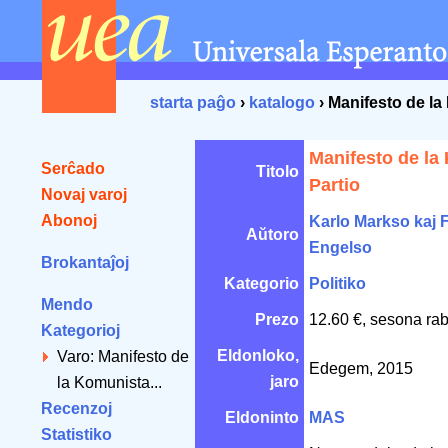
starta paĝo
›
katalogo
› Manifesto de la
Manifesto de la
Serĉado
Titolo
Partio
Novaj varoj
Abonoj
Karlo Markso kaj 
Aŭtoro
Engelso
Brokantaĵoj
Kategorio
Politiko
Mendo
Prezo
12.60 €, sesona rab
Kategorioj
Eldonloko,
Varo: Manifesto de
Edegem, 2015
jaro
la Komunista...
Recenzoj
Eldoninto
MAS
Statistiko