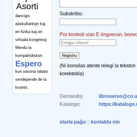
Asorti
Subskribo:
dancigis
aŭskultantojn kaj
en fizika kaj en
Por kontroli vian E-lingvecon, bonv
virtuala kongresoj.
Mendu la
kompaktdiskon
Espero
(Ni konsilas atente relegi la tekston
kun sesona rabato
korektebla)
sendepende de la
kvanto.
Demandoj:
libroservo@co.u
Katalogo:
https://katalogo
starta paĝo
::
kontaktu nin