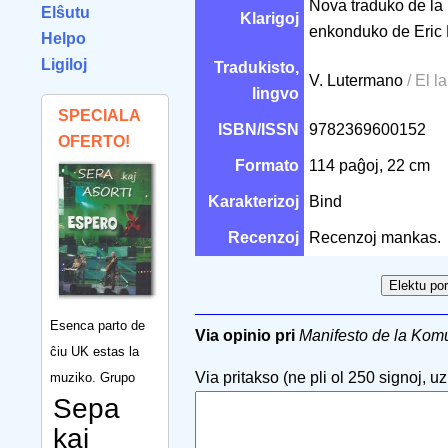
Nova traduko de la 
Elŝutu
Klarigoj
enkonduko de Eri
Helpo
Ligiloj
Tradukisto,
V. Lutermano
/ El 
lingvo
SPECIALA
ISBN/ISSN
9782369600152
OFERTO!
Formato
114 paĝoj, 22 cm
Karakterizoj
Bind
Recenzoj
Recenzoj mankas.
Esenca parto de
Via opinio pri
Manifesto de la Komu
ĉiu UK estas la
Via pritakso (ne pli ol 250 signoj, uzu
muziko. Grupo
Sepa
kaj