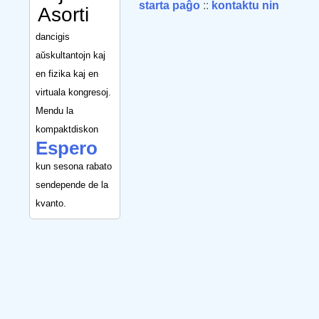
starta paĝo
::
kontaktu nin
Asorti
dancigis
aŭskultantojn kaj
en fizika kaj en
virtuala kongresoj.
Mendu la
kompaktdiskon
Espero
kun sesona rabato
sendepende de la
kvanto.