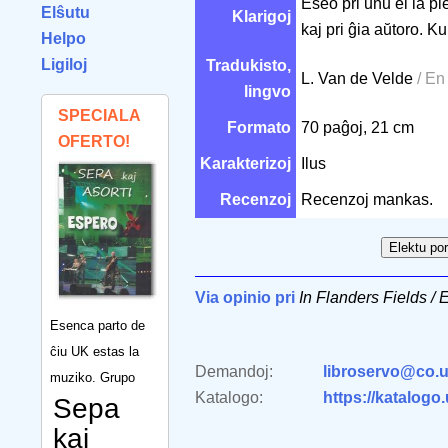
Eseo pri unu el la p
Elŝutu
Klarigoj
kaj pri ĝia aŭtoro. K
Helpo
Ligiloj
Tradukisto,
L. Van de Velde
/ En
lingvo
SPECIALA
Formato
70 paĝoj, 21 cm
OFERTO!
Karakterizoj
Ilus
Recenzoj
Recenzoj mankas.
Via opinio pri
In Flanders Fields / 
Esenca parto de
ĉiu UK estas la
Demandoj:
libroservo@co.u
muziko. Grupo
Katalogo:
https://katalogo
Sepa
kaj