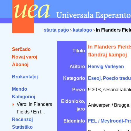
starta paĝo
›
katalogo
› In Flanders Fiel
In Flanders Field
Serĉado
Titolo
flandraj kampoj
Novaj varoj
Abonoj
Aŭtoro
Herwig Verleyen
Brokantaĵoj
Kategorio
Eseoj
,
Poezio tradu
Mendo
Prezo
9.30 €, sesona rabat
Kategorioj
Eldonloko,
Varo: In Flanders
Antwerpen / Brugge
jaro
Fields / En f...
Recenzoj
Eldoninto
FEL / Meyfroodt-Pr
Statistiko