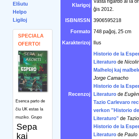
Vasta rigardo al la o
Elŝutu
Klarigoj
ĝis 2012.
Helpo
Ligiloj
ISBN/ISSN
3906595218
Formato
748 paĝoj, 25 cm
SPECIALA
Karakterizoj
Ilus
OFERTO!
Historio de la Espe
Literaturo
de
Nicoli
Malheloj kaj malbe
Jorge Camacho
Historio de la Espe
Recenzoj
Literaturo
de
Eugèn
Esenca parto de
Tazio Carlevaro rec
ĉiu UK estas la
verkon "Historio de
muziko. Grupo
Literaturo"
de
Tazio
Sepa
Historio de la Espe
kaj
Literaturo
de
Paulo 