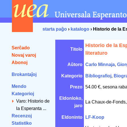
starta paĝo
›
katalogo
› Historio de la E
Historio de la Es
Serĉado
Titolo
literaturo
Novaj varoj
Abonoj
Aŭtoro
Carlo Minnaja
,
Gior
Brokantaĵoj
Kategorio
Bibliografioj
,
Biogra
Mendo
Prezo
54.00 €, sesona raba
Kategorioj
Eldonloko,
Varo: Historio de
La Chaux-de-Fonds, 
jaro
la Esperanta ...
Recenzoj
Eldoninto
LF-Koop
Statistiko