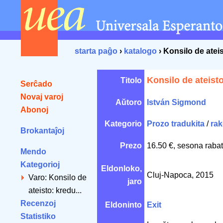
starta paĝo
›
katalogo
› Konsilo de ateis
Konsilo de ateisto
Titolo
Serĉado
Novaj varoj
Aŭtoro
István Sigmond
Abonoj
Kategorio
Prozo tradukita
/
rak
Brokantaĵoj
Prezo
16.50 €, sesona rabat
Mendo
Kategorioj
Eldonloko,
Cluj-Napoca, 2015
Varo: Konsilo de
jaro
ateisto: kredu...
Recenzoj
Eldoninto
Exit
Statistiko