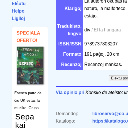
La aŭtoron okupas la 
Elŝutu
Klarigoj
naturo, la malforteco,
Helpo
estaĵo.
Ligiloj
Tradukisto,
div
/ El la hungara
SPECIALA
lingvo
OFERTO!
ISBN/ISSN
9789737803207
Formato
191 paĝoj, 20 cm
Recenzoj
Recenzoj mankas.
Via opinio pri
Konsilo de ateisto: k
Esenca parto de
ĉiu UK estas la
muziko. Grupo
Demandoj:
libroservo@co.u
Sepa
Katalogo:
https://katalogo
kaj